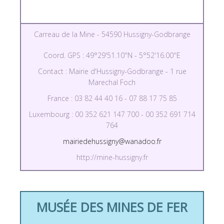
Carreau de la Mine - 54590 Hussigny-Godbrange
Coord. GPS : 49°29'51.10''N - 5°52'16.00''E
Contact : Mairie d'Hussigny-Godbrange - 1 rue
Marechal Foch
France : 03 82 44 40 16 - 07 88 17 75 85
Luxembourg : 00 352 621 147 700 - 00 352 691 714
764
mairiedehussigny@wanadoo.fr
http://mine-hussigny.fr
MUSÉE DES MINES DE FER