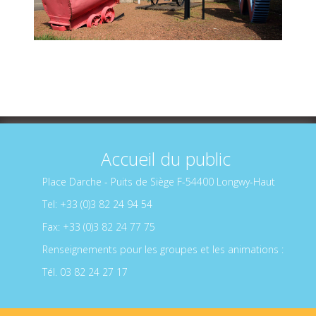
Accueil du public
Place Darche - Puits de Siège F-54400 Longwy-Haut
Tel: +33 (0)3 82 24 94 54
Fax: +33 (0)3 82 24 77 75
Renseignements pour les groupes et les animations :
Tél. 03 82 24 27 17