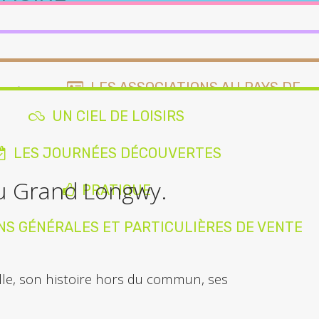
AUBAN
LONGWY, CITÉ
MEUBLÉS ET GÎTES
DES ÉMAUX
LES SPÉCIALITÉS GOURMANDES
LES ASSOCIATIONS AU PAYS DE
LONGWY
UN CIEL DE LOISIRS
AIRES DE CAMPING-CARS
NOUS CONTACTER
LES JOURNÉES DÉCOUVERTES
BISCUITERIE
du Grand Longwy.
MOBILITÉ DOUCE
PRATIQUE
DES
EGLISES,
LE
ÉES
CHAPELLES,
VITRAIL,
NS GÉNÉRALES ET PARTICULIÈRES DE VENTE
RDINAIRES
CHÂTEAUX
REFLET DE
L'HISTOIRE
lle, son histoire hors du commun, ses